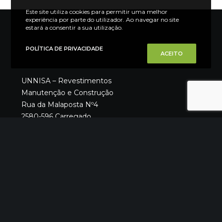
Este site utiliza cookies para permitir uma melhor
experiência por parte do utilizador. Ao navegar no site
estará a consentir a sua utilização.
POLÍTICA DE PRIVACIDADE
ACEITO
UNNISA – Revestimentos
Manutenção e Construção
Rua da Malaposta Nº4
2580-596 Carregado
PORTUGAL
Tel.: + 351 263 857 261
(Chamada para a rede fixa nacional)
E-mail: geral@unni.pt
Alvará: 73459