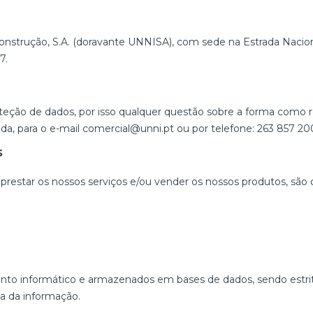
strução, S.A. (doravante UNNISA), com sede na Estrada Nacion
7.
eção de dados, por isso qualquer questão sobre a forma como 
a, para o e-mail comercial@unni.pt ou por telefone: 263 857 20
s
restar os nossos serviços e/ou vender os nossos produtos, são 
ento informático e armazenados em bases de dados, sendo estrit
a da informação.