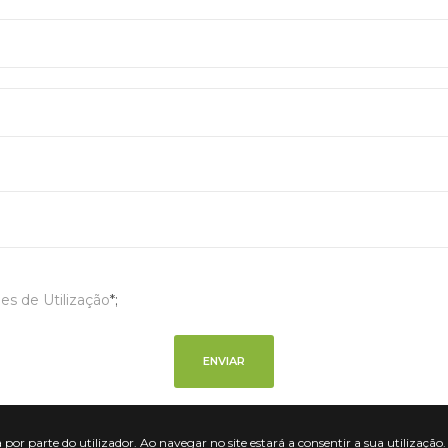
es de Utilização
*;
 por parte do utilizador. Ao navegar no site estará a consentir a sua utilização.