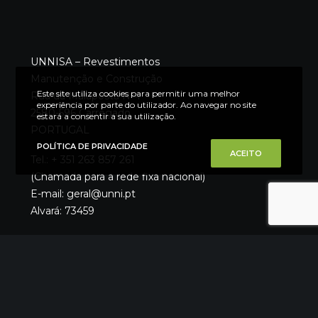
UNNISA – Revestimentos
Manutenção e Construção
Este site utiliza cookies para permitir uma melhor
Rua da Malaposta Nº4
experiência por parte do utilizador. Ao navegar no site
2580-596 Carregado
estará a consentir a sua utilização.
PORTUGAL
POLÍTICA DE PRIVACIDADE
ACEITO
Tel.: + 351 263 857 261
(Chamada para a rede fixa nacional)
E-mail: geral@unni.pt
Alvará: 73459