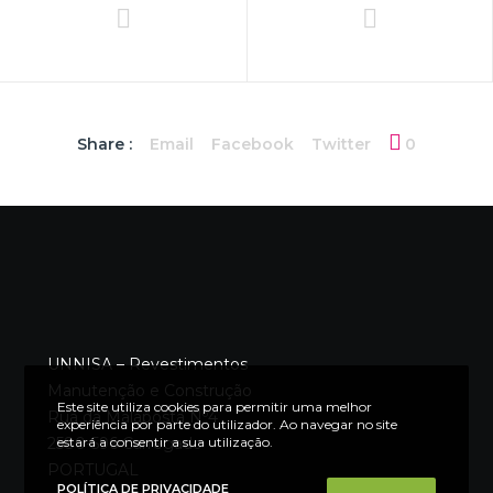
Share :
Email
Facebook
Twitter
0
UNNISA – Revestimentos
Manutenção e Construção
Este site utiliza cookies para permitir uma melhor
Rua da Malaposta Nº4
experiência por parte do utilizador. Ao navegar no site
estará a consentir a sua utilização.
2580-596 Carregado
PORTUGAL
POLÍTICA DE PRIVACIDADE