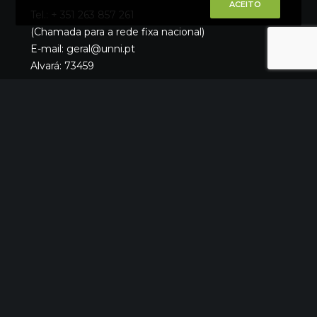
ACEITO
Tel.: + 351 263 857 261
(Chamada para a rede fixa nacional)
E-mail: geral@unni.pt
Alvará: 73459
Quem Somos
O Que Fazemos
Materiais
Portfólio
Catálogos
Notícias