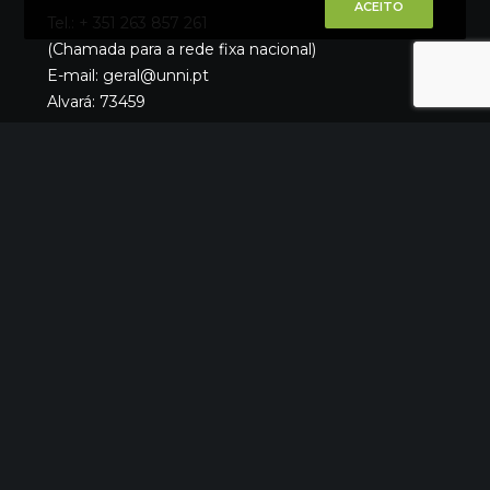
ACEITO
Tel.: + 351 263 857 261
(Chamada para a rede fixa nacional)
E-mail: geral@unni.pt
Alvará: 73459
Quem Somos
O Que Fazemos
Materiais
Portfólio
Catálogos
Notícias