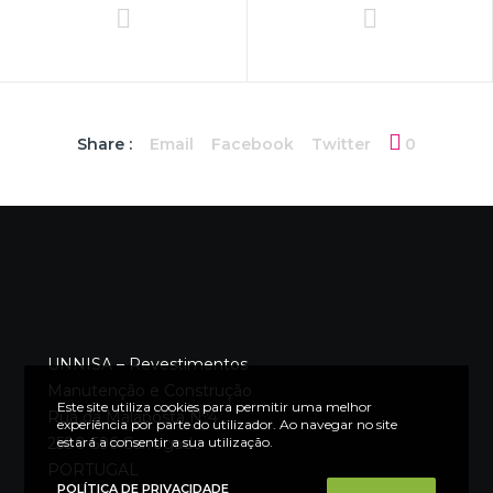
Share :
Email
Facebook
Twitter
0
UNNISA – Revestimentos
Manutenção e Construção
Este site utiliza cookies para permitir uma melhor
Rua da Malaposta Nº4
experiência por parte do utilizador. Ao navegar no site
estará a consentir a sua utilização.
2580-596 Carregado
PORTUGAL
POLÍTICA DE PRIVACIDADE