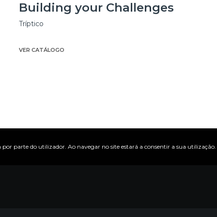
Building your Challenges
Tríptico
VER CATÁLOGO
 por parte do utilizador. Ao navegar no site estará a consentir a sua utilização.