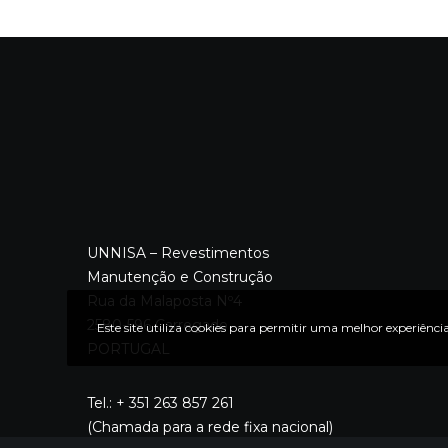
UNNISA – Revestimentos
Manutenção e Construção
Rua da Malaposta Nº4
2580-596 Carregado
Este site utiliza cookies para permitir uma melhor experiência
PORTUGAL
Tel.: + 351 263 857 261
(Chamada para a rede fixa nacional)