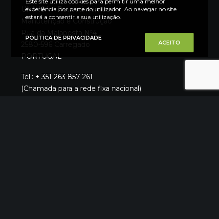
Este site utiliza cookies para permitir uma melhor
UNNISA – Revestimentos
experiência por parte do utilizador. Ao navegar no site
estará a consentir a sua utilização.
Manutenção e Construção
Rua da Malaposta Nº4
POLÍTICA DE PRIVACIDADE
ACEITO
2580-596 Carregado
PORTUGAL
Tel.: + 351 263 857 261
(Chamada para a rede fixa nacional)
E-mail: geral@unni.pt
Alvará: 73459