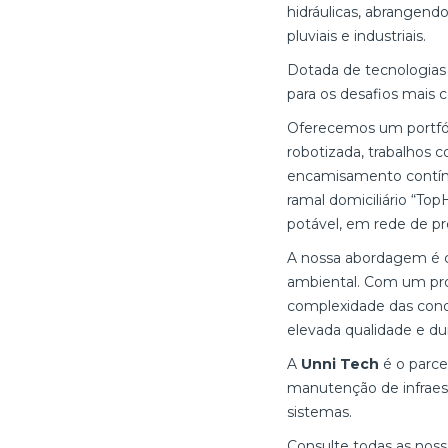
hidráulicas, abrangen
pluviais e industriais.
Dotada de tecnologias 
para os desafios mais 
Oferecemos um portfóli
robotizada, trabalhos 
encamisamento contínu
ramal domiciliário “Top
potável, em rede de p
A nossa abordagem é ce
ambiental. Com um prof
complexidade das condu
elevada qualidade e dur
A
Unni
Tech
é o parce
manutenção de infraest
sistemas.
Consulte todas as noss