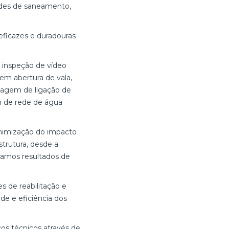
edes de saneamento,
eficazes e duradouras
, inspeção de vídeo
em abertura de vala,
lagem de ligação de
em de rede de água
inimização do impacto
trutura, desde a
ramos resultados de
s de reabilitação e
de e eficiência dos
os técnicos através de