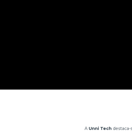
A
Unni
Tech
destaca-s