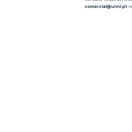
comercial@unni.pt
o