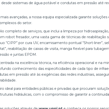
do desde sistemas de água potável e condutas em pressão até r
mais avançadas, a nossa equipa especializada garante soluções 
complexos do setor.
o completo de serviços, que inclui a limpeza por hidroaspiração
com robot fresador, uma vasta gama de técnicas de reabilitação s
o “CIPP” por cura UV, encamisamento pontual “Short-liner”, se
Hat”, reabilitação de caixas de visita, manga flexível para tubag
ressão e juntas EPDM.
ntrada na excelência técnica, na eficiência operacional e na m
undo conhecimento das especificidades de cada tipo de infraes
tas em pressão até às exigências das redes industriais, assegu
abilidade.
iro ideal para entidades públicas e privadas que procuram soluçõe
ruturas hidráulicas, com o compromisso de garantir a continuida
as soluções através de
www.unni.pt
e conheça os nossos serviç