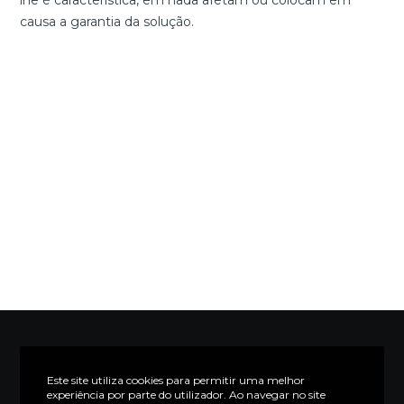
lhe é característica, em nada afetam ou colocam em
causa a garantia da solução.
Este site utiliza cookies para permitir uma melhor
experiência por parte do utilizador. Ao navegar no site