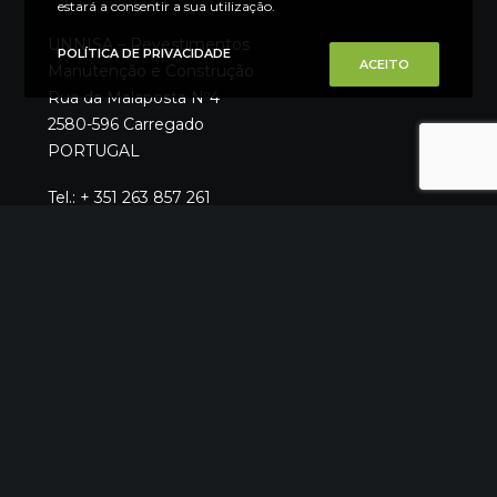
estará a consentir a sua utilização.
UNNISA – Revestimentos
POLÍTICA DE PRIVACIDADE
ACEITO
Manutenção e Construção
Rua da Malaposta Nº4
2580-596 Carregado
PORTUGAL
Tel.: + 351 263 857 261
(Chamada para a rede fixa nacional)
E-mail: geral@unni.pt
Alvará: 73459